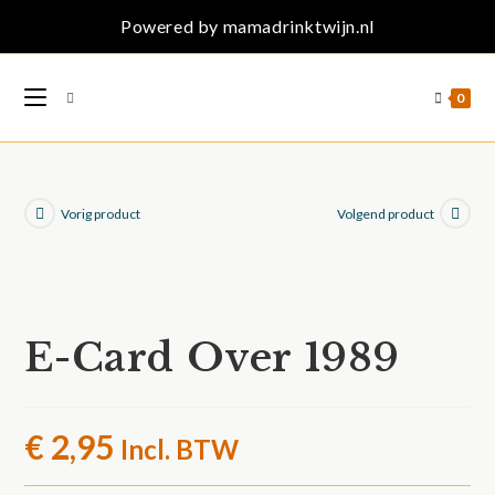
Ga
Powered by mamadrinktwijn.nl
naar
inhoud
0
Vorig product
Volgend product
E-Card Over 1989
€
2,95
Incl. BTW