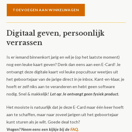
E-
TOEVOEGEN AAN WINKELWAGEN
Card
Over
1989
Digitaal geven, persoonlijk
aantal
verrassen
Is er iemand binnenkort jarig en wil je (op het laatste moment)
nog een leuke kaart geven? Denk dan eens aan een E-Card! Je
ontvangt deze digitale kaart vol leuke popcultuur weetjes uit
het geboortejaar van de jarige direct in je inbox. Kant-en-klaar, je
hoeft er zelf niks aan te veranderen en hebt geen software
nodig. Snel & makkelijk!
Let op: Je ontvangt geen fysiek product.
Het mooiste is natuurlijk dat je deze E-Card maar één keer hoeft
aan te schaffen, maar naar zoveel jarigen uit het geboortejaar
kunt sturen als je wilt. Goede deal toch?
Vragen? Neem eens een kijkje bij de
FAQ.