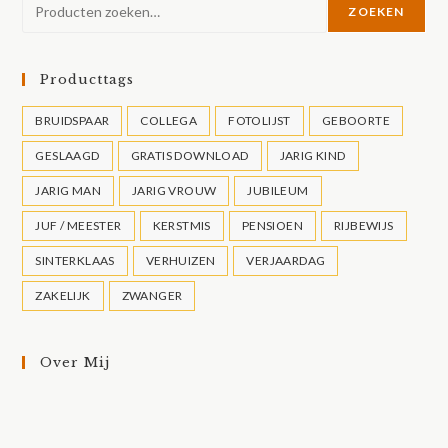
ZOEKEN
Producttags
BRUIDSPAAR
COLLEGA
FOTOLIJST
GEBOORTE
GESLAAGD
GRATIS DOWNLOAD
JARIG KIND
JARIG MAN
JARIG VROUW
JUBILEUM
JUF / MEESTER
KERSTMIS
PENSIOEN
RIJBEWIJS
SINTERKLAAS
VERHUIZEN
VERJAARDAG
ZAKELIJK
ZWANGER
Over Mij