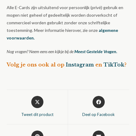
Alle E-Cards zijn uitsluitend voor persoonlijk (privé) gebruik en
mogen niet geheel of gedeeltelijk worden doorverkocht of
commercieel worden gebruikt zonder onze schriftelijke
toestemming. Meer informatie hierover, zie onze
algemene
voorwaarden.
Nog vragen? Neem eens een kijkje bij de
Meest Gestelde Vragen.
Volg je ons ook al op
Instagram
en
TikTok
?
Opent
Opent
in
in
een
een
Tweet dit product
Deel op Facebook
nieuw
nieuw
venster
venster
Opent
Opent