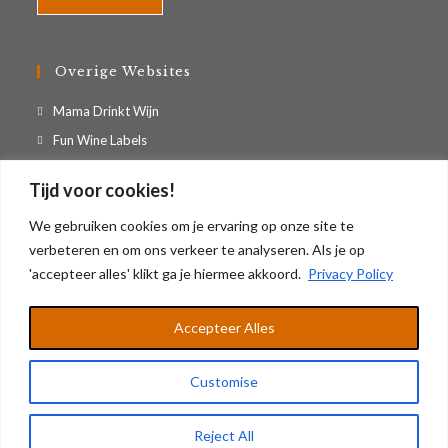
Overige Websites
Opent
Mama Drinkt Wijn
in
Opent
Fun Wine Labels
een
in
Opent
Casa Vino Appartement
nieuwe
Tijd voor cookies!
een
in
tab
nieuwe
Geef Digitaal is onderdeel van Groothandel Artisan B.V.
een
We gebruiken cookies om je ervaring op onze site te
tab
nieuwe
verbeteren en om ons verkeer te analyseren. Als je op
KvK: 17221788 / BTW: NL819136980B01
tab
'accepteer alles' klikt ga je hiermee akkoord.
Privacy Policy
Accepteer Alles
Mijn Account
Algemene Voorwaarden
Privacy Policy
Customise
© Copyright - Geefdigitaal.nl
Reject All