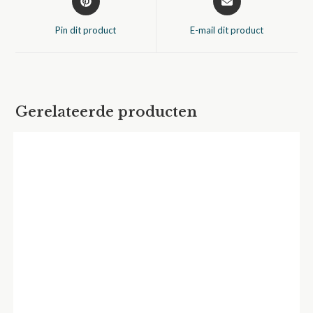
in
in
een
een
Pin dit product
E-mail dit product
nieuw
nieuw
venster
venster
Gerelateerde producten