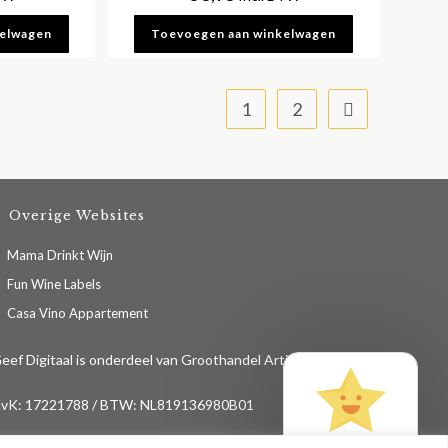
kelwagen
Toevoegen aan winkelwagen
1
2
Overige Websites
Opent
Mama Drinkt Wijn
in
Opent
Fun Wine Labels
een
in
Opent
Casa Vino Appartement
nieuwe
een
in
tab
nieuwe
eef Digitaal is onderdeel van Groothandel Artisan B.V.
een
tab
nieuwe
vK: 17221788 / BTW: NL819136980B01
tab