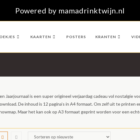
Powered by mamadrinktwijn.nl
OEKJES
KAARTEN
POSTERS
KRANTEN
VID
en Jaarjournaal is een super origineel verjaardag cadeau vol nostalgie voo
ownload. De inhoud is 12 pagina’s in A4 formaat. Om zelf uit te print
howmap. Maar het kan ook op A3 formaat geprint worden voor een echte