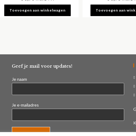
Toevoegen aan winkelwagen
Toevoegen aan win
Geef je mail voor updates!
Je naam
Je e-mailadres
G
K