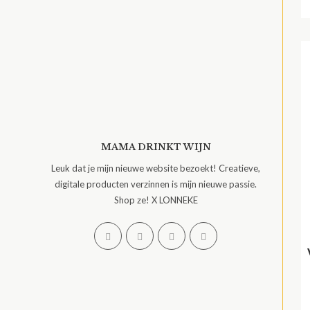
MAMA DRINKT WIJN
Leuk dat je mijn nieuwe website bezoekt! Creatieve,
digitale producten verzinnen is mijn nieuwe passie.
Shop ze! X LONNEKE
Opent
Opent
Opent
Opent
in
in
in
in
een
een
een
een
nieuwe
nieuwe
nieuwe
nieuwe
tab
tab
tab
tab