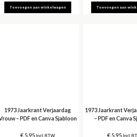
Toevoegen aan winkelwagen
Toevoegen aan win
1973 Jaarkrant Verjaardag
1973 Jaarkrant Verj
Vrouw – PDF en Canva Sjabloon
– PDF en Canva S
€
5,95
€
5,95
Incl. BTW
Incl. 