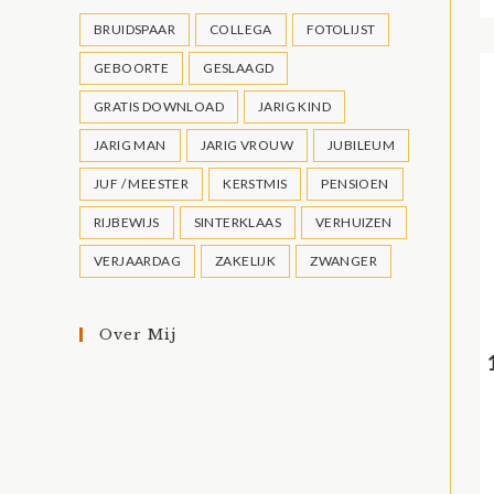
BRUIDSPAAR
COLLEGA
FOTOLIJST
GEBOORTE
GESLAAGD
GRATIS DOWNLOAD
JARIG KIND
JARIG MAN
JARIG VROUW
JUBILEUM
JUF / MEESTER
KERSTMIS
PENSIOEN
RIJBEWIJS
SINTERKLAAS
VERHUIZEN
VERJAARDAG
ZAKELIJK
ZWANGER
Over Mij