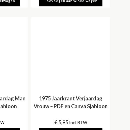
kelwagen
Toevoegen aan winkelwagen
aardag Man
1975 Jaarkrant Verjaardag
jabloon
Vrouw – PDF en Canva Sjabloon
€
5,95
BTW
Incl. BTW