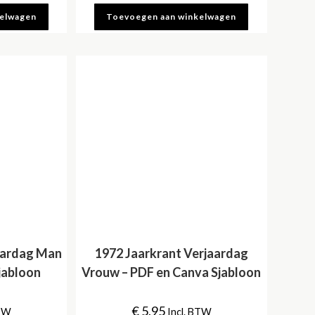
kelwagen
Toevoegen aan winkelwagen
aardag Man
1972 Jaarkrant Verjaardag
jabloon
Vrouw – PDF en Canva Sjabloon
€
5,95
BTW
Incl. BTW