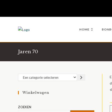
Ga
naar
inhoud
HOME
BONB
Jaren 70
Een
E
categorie
d
selecteren
s
Winkelwagen
ZOEKEN