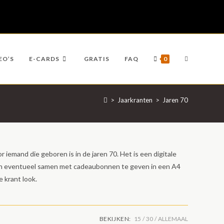
TOGGLE
EO’S
E-CARDS
GRATIS
FAQ
0
>
Jaarkranten
>
Jaren 70
WEBSITE
r iemand die geboren is in de jaren 70. Het is een digitale
ZOEKEN
en en eventueel samen met cadeaubonnen te geven in een A4
 krant look.
BEKIJKEN:
15
30
ALLEMAAL