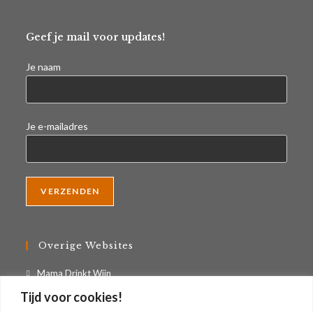
Geef je mail voor updates!
Je naam
Je e-mailadres
Overige Websites
Opent
Mama Drinkt Wijn
in
Opent
Fun Wine Labels
Tijd voor cookies!
een
in
Opent