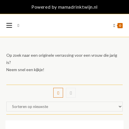
Ga
Powered by mamadrinktwijn.nl
naar
inhoud
0
Op zoek naar een originele verrassing voor een vrouw die jarig
is?
Neem snel een kijkje!