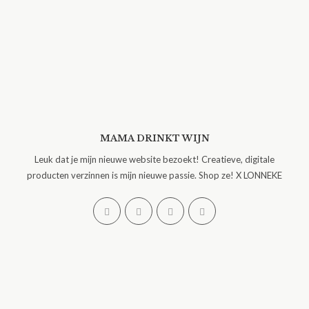
MAMA DRINKT WIJN
Leuk dat je mijn nieuwe website bezoekt! Creatieve, digitale
producten verzinnen is mijn nieuwe passie. Shop ze! X LONNEKE
Opent
Opent
Opent
Opent
in
in
in
in
een
een
een
een
nieuwe
nieuwe
nieuwe
nieuwe
tab
tab
tab
tab