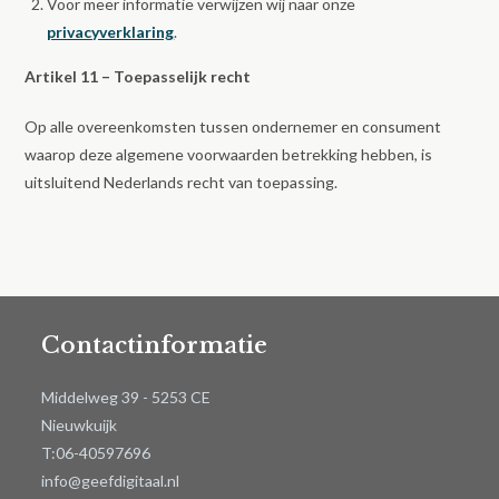
Voor meer informatie verwijzen wij naar onze
privacyverklaring
.
Artikel 11 – Toepasselijk recht
Op alle overeenkomsten tussen ondernemer en consument
waarop deze algemene voorwaarden betrekking hebben, is
uitsluitend Nederlands recht van toepassing.
Contactinformatie
Middelweg 39 - 5253 CE
Nieuwkuijk
T:06-40597696
info@geefdigitaal.nl