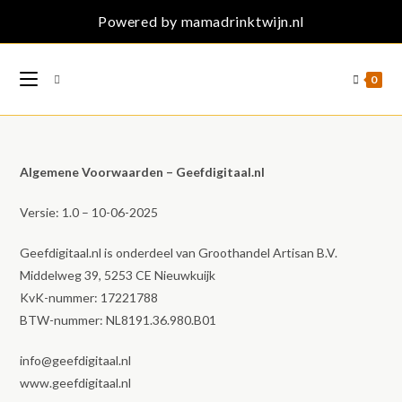
Ga
Powered by mamadrinktwijn.nl
naar
inhoud
0
Algemene Voorwaarden – Geefdigitaal.nl
Versie: 1.0 – 10-06-2025
Geefdigitaal.nl is onderdeel van Groothandel Artisan B.V.
Middelweg 39, 5253 CE Nieuwkuijk
KvK-nummer: 17221788
BTW-nummer: NL8191.36.980.B01
info@geefdigitaal.nl
www.geefdigitaal.nl