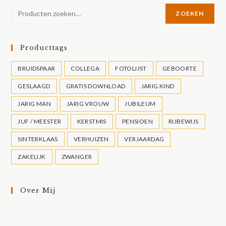
ZOEKEN
Producttags
BRUIDSPAAR
COLLEGA
FOTOLIJST
GEBOORTE
GESLAAGD
GRATIS DOWNLOAD
JARIG KIND
JARIG MAN
JARIG VROUW
JUBILEUM
JUF / MEESTER
KERSTMIS
PENSIOEN
RIJBEWIJS
SINTERKLAAS
VERHUIZEN
VERJAARDAG
ZAKELIJK
ZWANGER
Over Mij