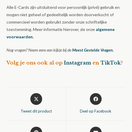
Alle E-Cards zijn uitsluitend voor persoonlijk (privé) gebruik en
mogen niet geheel of gedeeltelijk worden doorverkocht of
commercieel worden gebruikt zonder onze schriftelijke
toestemming. Meer informatie hierover, zie onze
algemene
voorwaarden.
Nog vragen? Neem eens een kijkje bij de
Meest Gestelde Vragen.
Volg je ons ook al op
Instagram
en
TikTok
?
Opent
Opent
in
in
een
een
Tweet dit product
Deel op Facebook
nieuw
nieuw
venster
venster
Opent
Opent