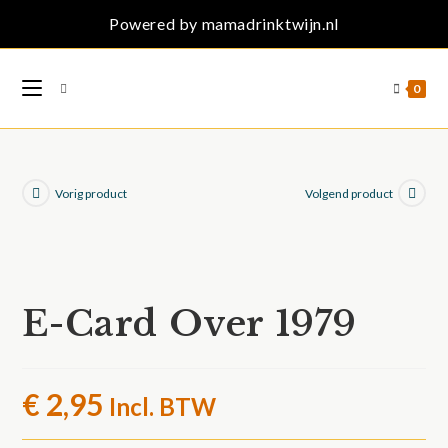
Ga
Powered by mamadrinktwijn.nl
naar
inhoud
0
Vorig product
Volgend product
E-Card Over 1979
€
2,95
Incl. BTW