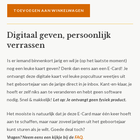
E-
TOEVOEGEN AAN WINKELWAGEN
Card
Over
1979
Digitaal geven, persoonlijk
aantal
verrassen
Is er iemand binnenkort jarig en wil je (op het laatste moment)
nog een leuke kaart geven? Denk dan eens aan een E-Card! Je
ontvangt deze digitale kaart vol leuke popcultuur weetjes uit
het geboortejaar van de jarige direct in je inbox. Kant-en-klaar, je
hoeft er zelf niks aan te veranderen en hebt geen software
nodig. Snel & makkelijk!
Let op: Je ontvangt geen fysiek product.
Het mooiste is natuurlijk dat je deze E-Card maar één keer hoeft
aan te schaffen, maar naar zoveel jarigen uit het geboortejaar
kunt sturen als je wilt. Goede deal toch?
Vragen? Neem eens een kijkje bij de
FAQ.