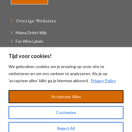
Overige Websites
Opent
Mama Drinkt Wijn
in
Opent
Fun Wine Labels
een
in
Opent
Casa Vino Appartement
nieuwe
Tijd voor cookies!
een
in
tab
nieuwe
Geef Digitaal is onderdeel van Groothandel Artisan B.V.
een
We gebruiken cookies om je ervaring op onze site te
tab
nieuwe
verbeteren en om ons verkeer te analyseren. Als je op
KvK: 17221788 / BTW: NL819136980B01
tab
'accepteer alles' klikt ga je hiermee akkoord.
Privacy Policy
Accepteer Alles
Mijn Account
Algemene Voorwaarden
Privacy Policy
Customise
© Copyright - Geefdigitaal.nl
Reject All