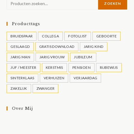
ZOEKEN
Producttags
BRUIDSPAAR
COLLEGA
FOTOLIJST
GEBOORTE
GESLAAGD
GRATIS DOWNLOAD
JARIG KIND
JARIG MAN
JARIG VROUW
JUBILEUM
JUF / MEESTER
KERSTMIS
PENSIOEN
RIJBEWIJS
SINTERKLAAS
VERHUIZEN
VERJAARDAG
ZAKELIJK
ZWANGER
Over Mij