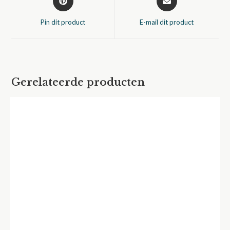
in
in
een
een
Pin dit product
E-mail dit product
nieuw
nieuw
venster
venster
Gerelateerde producten