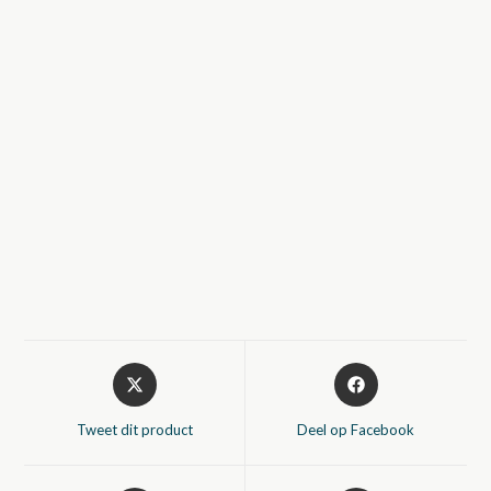
Opent
Opent
in
in
een
een
Tweet dit product
Deel op Facebook
nieuw
nieuw
venster
venster