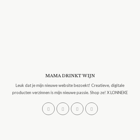
MAMA DRINKT WIJN
Leuk dat je mijn nieuwe website bezoekt! Creatieve, digitale
producten verzinnen is mijn nieuwe passie. Shop ze! X LONNEKE
Opent
Opent
Opent
Opent
in
in
in
in
een
een
een
een
nieuwe
nieuwe
nieuwe
nieuwe
tab
tab
tab
tab