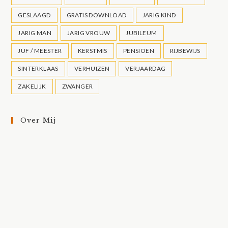
GESLAAGD
GRATIS DOWNLOAD
JARIG KIND
JARIG MAN
JARIG VROUW
JUBILEUM
JUF / MEESTER
KERSTMIS
PENSIOEN
RIJBEWIJS
SINTERKLAAS
VERHUIZEN
VERJAARDAG
ZAKELIJK
ZWANGER
Over Mij