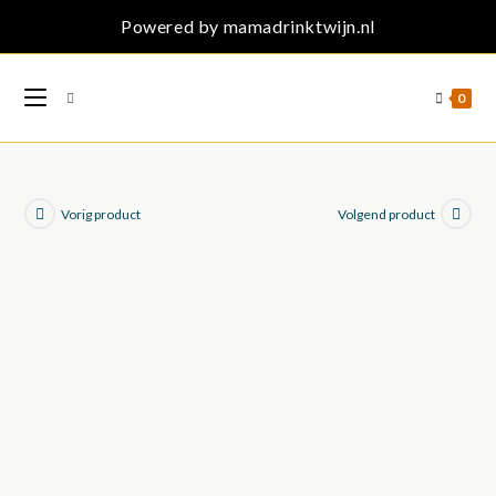
Ga
Powered by mamadrinktwijn.nl
naar
inhoud
0
Vorig product
Volgend product