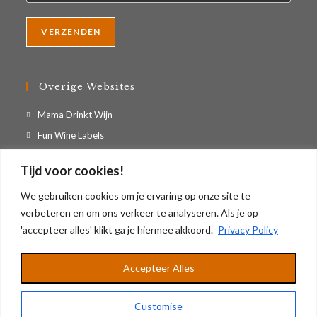
Overige Websites
Opent
Mama Drinkt Wijn
in
Opent
Fun Wine Labels
een
in
Opent
Casa Vino Appartement
nieuwe
Tijd voor cookies!
een
in
tab
nieuwe
Geef Digitaal is onderdeel van Groothandel Artisan B.V.
een
We gebruiken cookies om je ervaring op onze site te
tab
nieuwe
verbeteren en om ons verkeer te analyseren. Als je op
KvK: 17221788 / BTW: NL819136980B01
tab
'accepteer alles' klikt ga je hiermee akkoord.
Privacy Policy
Accepteer Alles
Mijn Account
Algemene Voorwaarden
Privacy Policy
Customise