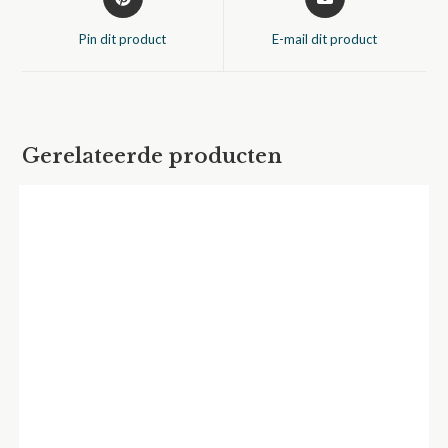
in
in
een
een
Pin dit product
E-mail dit product
nieuw
nieuw
venster
venster
Gerelateerde producten