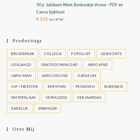
30 jr Jubileum Werk Bonboekje Vrouw - PDF en
Canva Sjabloon
€
3,95
Incl. BTW
Producttags
BRUIDSPAAR
COLLEGA
FOTOLIJST
GEBOORTE
GESLAAGD
GRATIS DOWNLOAD
JARIG KIND
JARIG MAN
JARIG VROUW
JUBILEUM
JUF / MEESTER
KERSTMIS
PENSIOEN
RIJBEWIJS
SINTERKLAAS
VERHUIZEN
VERJAARDAG
ZAKELIJK
ZWANGER
Over Mij